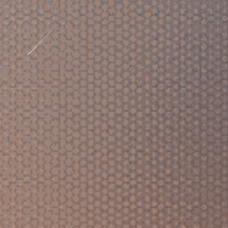
多维度平台运营数据
多角度整合访问、活跃度与交互表现，ayx在线登录入口通
过数据还原真实的用户使用路径与平台能力。
全球访问覆盖
目前已覆盖
180+
国家与地区，亚洲、欧洲及美洲地区
的访问量持续攀升。
东南亚活跃增长率：
+23%
欧洲赛事覆盖率：
98%
平均访问时长：
7.6 分钟