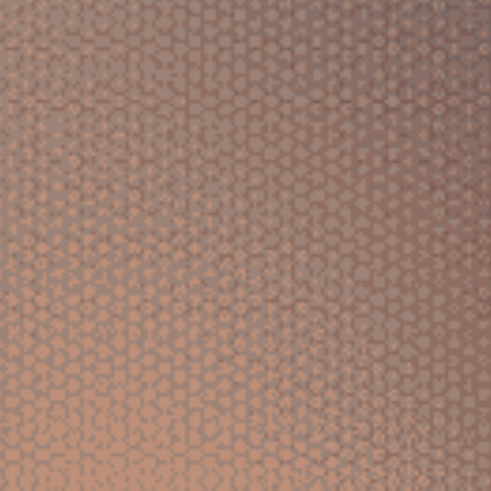
用户行为洞察
借助ayx在线登录入口提供的智能数据系统，平台得
以实时分析用户行为轨迹，优化内容推荐效率。
回访用户比例：
62%
高频用户比例：
27%
平均每日访问频次：
3.2 次
ayx在线登录入口三重安全护盾系
统
从身份验证到平台架构，ayx在线登录入口构建多层防线，
强化整体安全韧性。